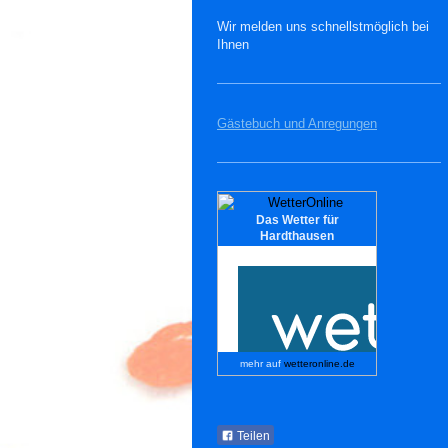
Wir melden uns schnellstmöglich bei
Ihnen
Gästebuch und Anregungen
Das Wetter für
Hardthausen
mehr auf
wetteronline.de
Teilen