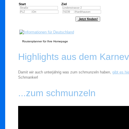
Start
Ziel
Routenplanner für Ihre Homepage
Highlights aus dem Karnev
Damit wir auch unterjährig was zum schmunzeln haben,
gibt es hi
Schmankerl
...zum schmunzeln