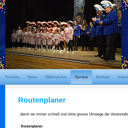
Termine
News
Bilderarchiv
Service
Kontakt
Impr
Routenplaner
..damit wir immer schnell und ohne grosse Umwege die Veranstalt
Routenplaner