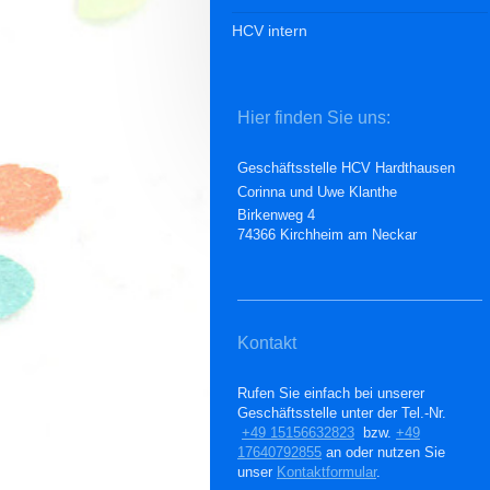
HCV intern
Hier finden Sie uns:
Geschäftsstelle HCV Hardthausen
Corinna und Uwe Klanthe
Birkenweg 4
74366 Kirchheim am Neckar
Kontakt
Rufen Sie einfach bei unserer
Geschäftsstelle unter der Tel.-Nr.
+49 15156632823
bzw.
+49
17640792855
an oder nutzen Sie
unser
Kontaktformular
.