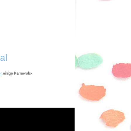
al
er
einige Karnevals-