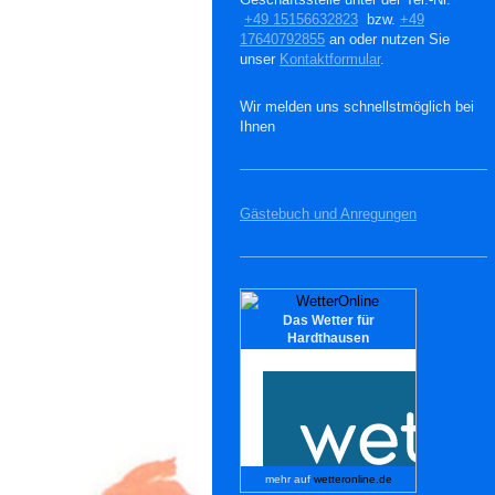
+49 15156632823
bzw.
+49
17640792855
an oder nutzen Sie
unser
Kontaktformular
.
Wir melden uns schnellstmöglich bei
Ihnen
Gästebuch und Anregungen
Das Wetter für
Hardthausen
mehr auf
wetteronline.de