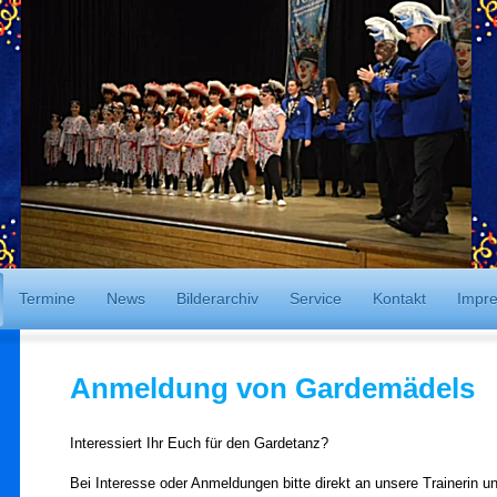
Termine
News
Bilderarchiv
Service
Kontakt
Impr
Anmeldung von Gardemädels
Interessiert Ihr Euch für den Gardetanz?
Bei Interesse oder Anmeldungen bitte direkt an unsere Trainerin un